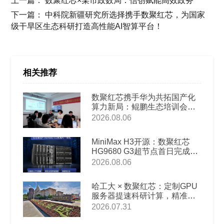
上一篇：
数聚红芯×某市政数局：信创赋能高效政务
下一篇：
中科院新疆研究所选择携手数聚红芯，为国家
级干旱区生态科研打造高性能AI智算平台！
相关推荐
数聚红芯携手华为共拓国产化
算力新局：鲲鹏生态培训会圆
满举办
2026.08.06
MiniMax H3开源：数聚红芯
HG9680 G3超节点首日完成本
地部署适配
2026.08.06
哈工大 × 数聚红芯：定制GPU
服务器提速科研计算，精准破
解高校AI教科研算力难题
2026.07.31