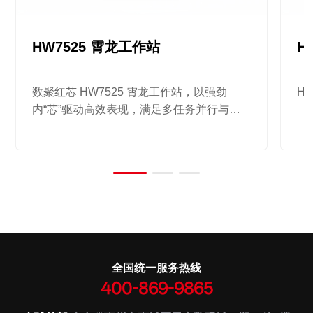
HW7525 霄龙工作站
H
数聚红芯 HW7525 霄龙工作站，以强劲
H
内“芯”驱动高效表现，满足多任务并行与海
量数据处理的需求。
全国统一服务热线
400-869-9865