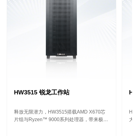
HW3515 锐龙工作站
H
释放无限潜力，HW3515搭载AMD X670芯
H
片组与Ryzen™ 9000系列处理器，带来极速
大
响应与强劲性
小
务