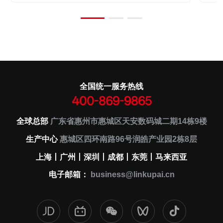
代
应
集
D
能
全国统一服务热线
400-869-9865
全球总部
广东省惠州市惠城区天安数码城二期14栋9楼
生产中心
惠城区四环南路96号润皓产业园2栋8层
上海丨广州丨深圳丨成都丨东莞丨马来西亚
电子邮箱：
business@linkupai.cn