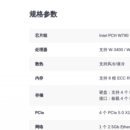
规格参数
芯片组
Intel PCH W790
处理器
支持 W-3400 /
散热
支持风冷/液冷
内存
支持 8 根 ECC R
硬盘：支持 4 个 M
存储
接口：板载 4 个 M
PCIe
4 个 PCIe 5.0 
网络
1 个 2.5Gb Eth