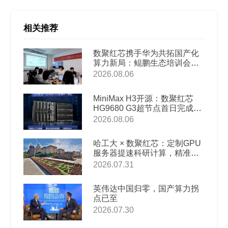
相关推荐
数聚红芯携手华为共拓国产化
算力新局：鲲鹏生态培训会圆
满举办
2026.08.06
MiniMax H3开源：数聚红芯
HG9680 G3超节点首日完成本
地部署适配
2026.08.06
哈工大 × 数聚红芯：定制GPU
服务器提速科研计算，精准破
解高校AI教科研算力难题
2026.07.31
英伟达中国归零，国产算力拐
点已至
2026.07.30