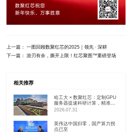
上一篇：
一图回顾数聚红芯的2025｜领先 · 深耕
下一篇：
游刃有余，撕开上限！红芯聚图™重磅登场
相关推荐
哈工大 × 数聚红芯：定制GPU
服务器提速科研计算，精准破
解高校AI教科研算力难题
2026.07.31
英伟达中国归零，国产算力拐
点已至