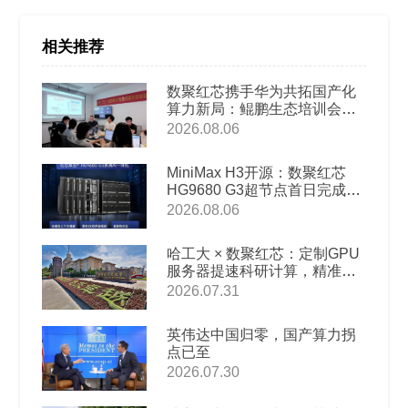
相关推荐
数聚红芯携手华为共拓国产化
算力新局：鲲鹏生态培训会圆
满举办
2026.08.06
MiniMax H3开源：数聚红芯
HG9680 G3超节点首日完成本
地部署适配
2026.08.06
哈工大 × 数聚红芯：定制GPU
服务器提速科研计算，精准破
解高校AI教科研算力难题
2026.07.31
英伟达中国归零，国产算力拐
点已至
2026.07.30