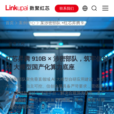
联系我们
首页
案例中心
某涉密部队 ×红芯昇腾 910B ，筑牢信创 AI 大模型国产化算力底座
政务工程
红芯昇腾 910B × 涉密部队，筑牢信创
AI 大模型国产化算力底座
某涉密部队聚焦垂直领域 AI 大模型自研应用建设，对算
力国产化、自主可控、信创合规具备严苛要求，需搭建专
属 AI 大模型训练与推理平台，解决合规算力缺失、多厂
商集成困难、算力基础设施薄弱等核心痛点，实现 AI 能
力安全合规落地。