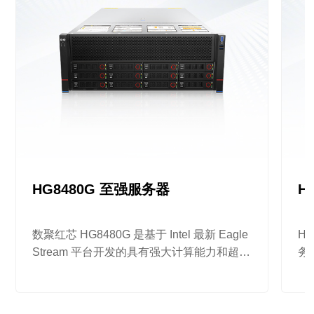
HG8480G 至强服务器
H
数聚红芯 HG8480G 是基于 Intel 最新 Eagle
H
Stream 平台开发的具有强大计算能力和超高
务
弹性扩展能力的人工智能计算服务器，支持
器，
多 CPU-GPU 直连连接拓扑，满足各种 AI
业务场景下的应用需求。