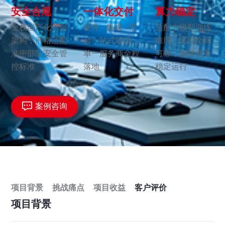
安全合规
一体化交付
算力稳定
全栈国产化信创
硬件 - 集成 - 平
适配大模型训练
架构，严格适配
台一站式建设，
推理，高安全高
涉密部队安全管
单一服务商全程
可靠，保障业务
控标准
落地
稳定运行
案例咨询
项目背景
挑战痛点
项目收益
客户评价
项目背景